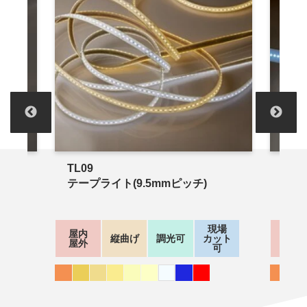
TL09
TL0
テープライト(9.5mmピッチ)
テー
現場
屋内
屋内
光可
縦曲げ
調光可
カット
屋外
屋外
可