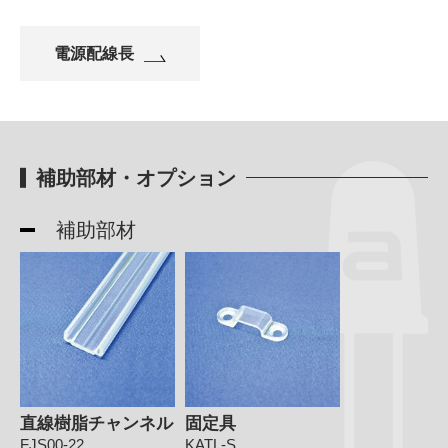
電源配線長
補助部材・オプション
補助部材
直線樹脂チャンネル
固定具
FJS00-22
KATL-S