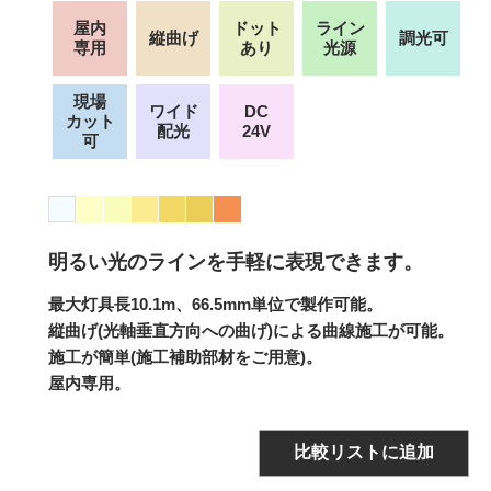
屋内
ドット
ライン
縦曲げ
調光可
専用
あり
光源
現場
ワイド
DC
カット
配光
24V
可
明るい光のラインを手軽に表現できます。
最大灯具長10.1m、66.5mm単位で製作可能。
縦曲げ(光軸垂直方向への曲げ)による曲線施工が可能。
施工が簡単(施工補助部材をご用意)。
屋内専用。
比較リストに追加