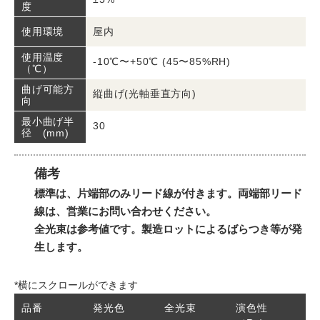
度
屋内
使用環境
使用温度
-10℃〜+50℃ (45〜85%RH)
（℃）
曲げ可能方
縦曲げ(光軸垂直方向)
向
最小曲げ半
30
径 (mm)
備考
標準は、片端部のみリード線が付きます。両端部リード
線は、営業にお問い合わせください。
全光束は参考値です。製造ロットによるばらつき等が発
生します。
*横にスクロールができます
品番
発光色
全光束
演色性
消