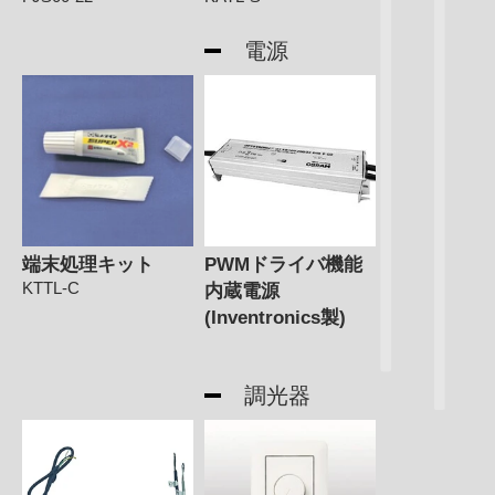
電源
端末処理キット
PWMドライバ機能
KTTL-C
内蔵電源
(Inventronics製)
調光器