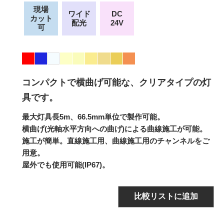
現場
ワイド
DC
カット
配光
24V
可
コンパクトで横曲げ可能な、クリアタイプの灯
具です。
最大灯具長5m、66.5mm単位で製作可能。
横曲げ(光軸水平方向への曲げ)による曲線施工が可能。
施工が簡単。直線施工用、曲線施工用のチャンネルをご
用意。
屋外でも使用可能(IP67)。
比較リストに追加