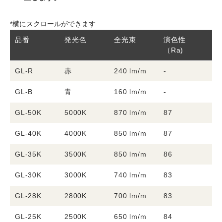
*横にスクロールができます
品番
発光色
全光束
演色性
消
（Ra)
GL-R
赤
240 lm/m
-
8
GL-B
青
160 lm/m
-
1
GL-50K
5000K
870 lm/m
87
1
GL-40K
4000K
850 lm/m
87
1
GL-35K
3500K
850 lm/m
86
1
GL-30K
3000K
740 lm/m
83
1
GL-28K
2800K
700 lm/m
83
1
GL-25K
2500K
650 lm/m
84
1