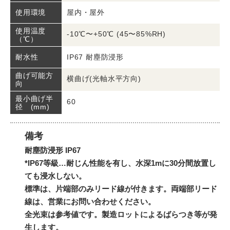
屋内・屋外
使用環境
使用温度
-10℃〜+50℃ (45〜85%RH)
（℃）
IP67 耐塵防浸形
耐水性
曲げ可能方
横曲げ(光軸水平方向)
向
最小曲げ半
60
径 (mm)
備考
耐塵防浸形 IP67
*IP67等級…耐じん性能を有し、水深1mに30分間放置し
ても浸水しない。
標準は、片端部のみリード線が付きます。両端部リード
線は、営業にお問い合わせください。
全光束は参考値です。製造ロットによるばらつき等が発
生します。