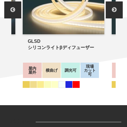
GLSD
GLS
ザー
シリコンライトβディフューザー
シリ
現場
現場
屋内
屋内
ット
横曲げ
調光可
カット
屋外
屋外
可
可
導入事例