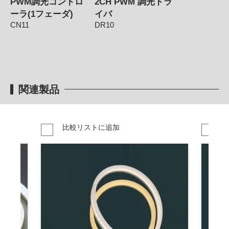
PWM調光コントロ
2CH PWM 調光ドラ
ーラ(1フェーダ)
イバ
CN11
DR10
関連製品
比較リストに追加