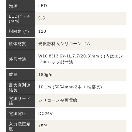
LED
光源
LEDピッチ
9.5
(mm)
120
指向角 (°）
光拡散材入シリコーンゴム
筐体材質
W10.8(13.6)×H17.7(20.3)mm ( )内はエン
外形寸法
ドキャップ部寸法
180g/m
重量
最大直列連
10.1m (5054mm×2本 + 端部長)
結長
電源リード
シリコーン被覆電線
線
DC24V
電源電圧
入力電圧精
±5%
度