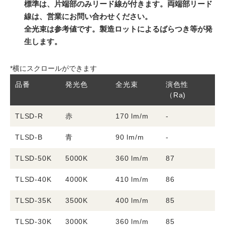
標準は、片端部のみリード線が付きます。両端部リード
線は、営業にお問い合わせください。
全光束は参考値です。製造ロットによるばらつき等が発
生します。
*横にスクロールができます
品番
発光色
全光束
演色性
消
（Ra)
TLSD-R
赤
170 lm/m
-
1
TLSD-B
青
90 lm/m
-
1
TLSD-50K
5000K
360 lm/m
87
8
TLSD-40K
4000K
410 lm/m
86
8
TLSD-35K
3500K
400 lm/m
85
8
TLSD-30K
3000K
360 lm/m
85
8