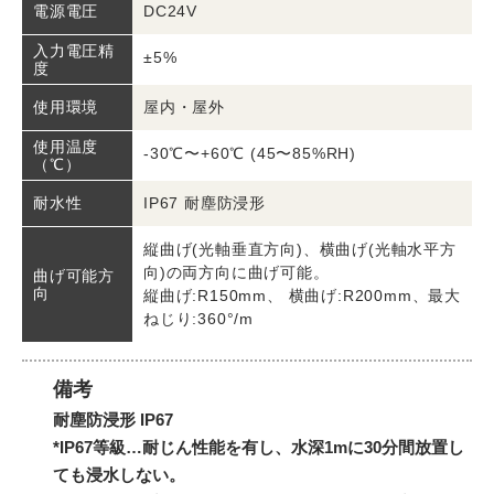
DC24V
電源電圧
入力電圧精
±5%
度
屋内・屋外
使用環境
使用温度
-30℃〜+60℃ (45〜85%RH)
（℃）
IP67 耐塵防浸形
耐水性
縦曲げ(光軸垂直方向)、横曲げ(光軸水平方
向)の両方向に曲げ可能。
曲げ可能方
向
縦曲げ:R150mm、 横曲げ:R200mm、最大
ねじり:360°/m
備考
耐塵防浸形 IP67
*IP67等級…耐じん性能を有し、水深1mに30分間放置し
ても浸水しない。