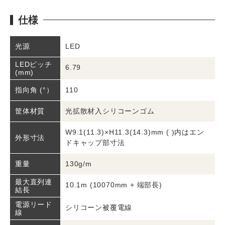
仕様
LED
光源
LEDピッチ
6.79
(mm)
110
指向角 (°）
光拡散材入シリコーンゴム
筐体材質
W9.1(11.3)×H11.3(14.3)mm ( )内はエン
外形寸法
ドキャップ部寸法
130g/m
重量
最大直列連
10.1m (10070mm + 端部長)
結長
電源リード
シリコーン被覆電線
線