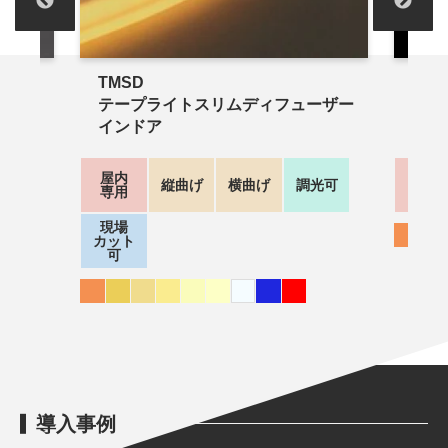
TLS
TL0
ーザー
テープライトスリム
テ
(9
現場
屋内
屋内
調光可
縦曲げ
調光可
カット
屋外
屋外
可
導入事例